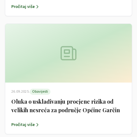
području Općine Garčin
Pročitaj više
26.09.2025.
Obavijesti
Oluka o usklađivanju procjene rizika od
velikih nesreća za područje Općine Garčin
Pročitaj više