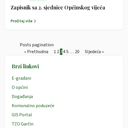
Zapisnik sa 2. sjednice Općinskog vijeća
Pročitaj više
Posts pagination
« Prethodna
1
2
3
4
5
…
20
Sljedeća »
Brzi linkovi
E-građani
O općini
Događanja
Komunalno poduzeće
GIS Portal
TZO Garčin