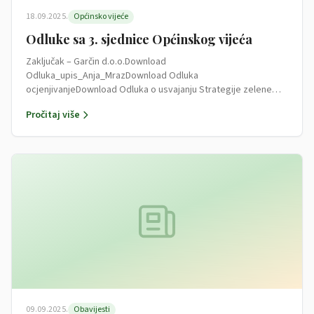
18.09.2025.
Općinsko vijeće
Odluke sa 3. sjednice Općinskog vijeća
Zaključak – Garčin d.o.o.Download
Odluka_upis_Anja_MrazDownload Odluka
ocjenjivanjeDownload Odluka o usvajanju Strategije zelene
urbane obnoveDownload Odluka o imenovanju komisije za
Pročitaj više
socijalnu…
09.09.2025.
Obavijesti