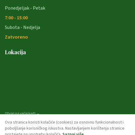
Ponedjeljak - Petak
7:00 - 15:00
Subota - Nedjelja
Zatvoreno
Lokacija
Otvori na većoj karti →
Ova stranica koristi kolačiće (cookies) za osnovnu funkcionalnost i
poboljšanje korisničkog iskustva. Nastavljanjem korištenja stranice
pristajete na upotrebu kolačića.
Saznaj više