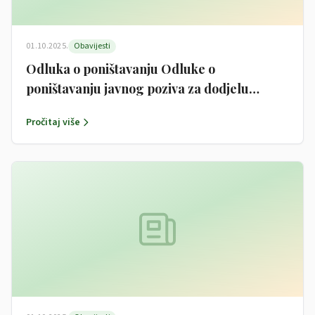
01.10.2025.
Obavijesti
Odluka o poništavanju Odluke o
poništavanju javnog poziva za dodjelu
jednokratne novčane potpore studentima sa
Pročitaj više
područja Općine Garčin za akademsku
godinu 2024/2025