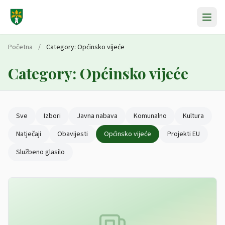
Preskoči na sadržaj
Početna
/
Category:
Općinsko vijeće
Category:
Općinsko vijeće
Sve
Izbori
Javna nabava
Komunalno
Kultura
Natječaji
Obavijesti
Općinsko vijeće
Projekti EU
Službeno glasilo