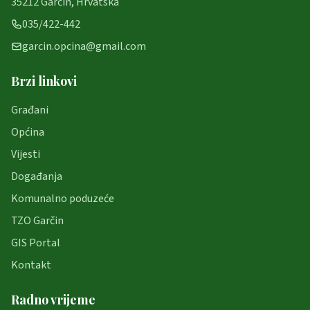
35212 Garčin, Hrvatska
035/422-442
garcin.opcina@gmail.com
Brzi linkovi
Građani
Općina
Vijesti
Događanja
Komunalno poduzeće
TZO Garčin
GIS Portal
Kontakt
Radno vrijeme