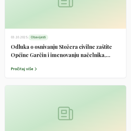
03.10.2025.
Obavijesti
Odluka o osnivanju Stožera civilne zaštite
Općine Garčin i imenovanju načelnika,
zamjenika načelnika i članova Stožera
Pročitaj više
civilne zaštite Općine Garčin