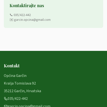
Kontaktirajte nas
📞 035/422-442
✉️ garcin.opcina@gmail.com
Kontakt
Općina Garčin
Kralja Tomislava 92
35212 Garčin, Hrvatska
035/422-442
garcin.opcina@gmail.com