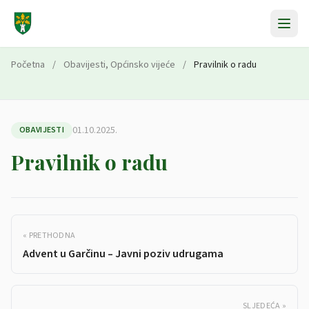
Preskoči na sadržaj
Početna
/
Obavijesti
,
Općinsko vijeće
/
Pravilnik o radu
01.10.2025.
OBAVIJESTI
Pravilnik o radu
« PRETHODNA
Advent u Garčinu – Javni poziv udrugama
SLJEDEĆA »