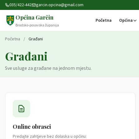
Preskoči na sadržaj
035/422-442
garcin.opcina@gmail.com
Općina Garčin
Početna
Općina
Brodsko-posavska županija
Početna
/
Građani
Građani
Sve usluge za građane na jednom mjestu.
Online obrasci
Predajte zahtjeve bez dolaska u općinu: