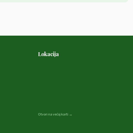
Lokacija
Otvori na većoj karti →