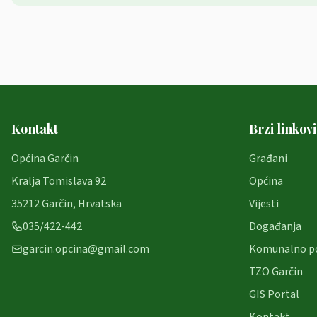
Kontakt
Brzi linkovi
Općina Garčin
Građani
Kralja Tomislava 92
Općina
35212 Garčin, Hrvatska
Vijesti
035/422-442
Događanja
garcin.opcina@gmail.com
Komunalno p
TZO Garčin
GIS Portal