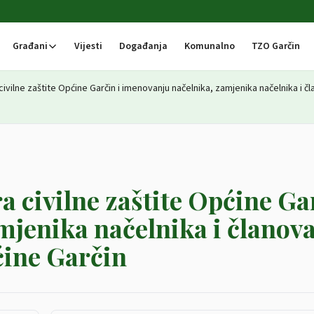
Građani
Vijesti
Događanja
Komunalno
TZO Garčin
ivilne zaštite Općine Garčin i imenovanju načelnika, zamjenika načelnika i čl
 civilne zaštite Općine Gar
mjenika načelnika i članov
ćine Garčin