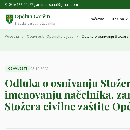
Preskoči na sadržaj
035/422-442
garcin.opcina@gmail.com
Općina Garčin
Početna
Općina
Brodsko-posavska županija
Početna
/
Obavijesti
,
Općinsko vijeće
/
Odluka o osnivanju Stožera c
03.10.2025.
OBAVIJESTI
Odluka o osnivanju Stožera
imenovanju načelnika, za
Stožera civilne zaštite Op