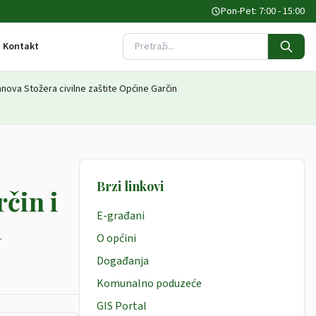
Pon-Pet: 7:00 - 15:00
Kontakt
Pretraži stranicu
anova Stožera civilne zaštite Općine Garčin
Brzi linkovi
čin i
E-građani
a
O općini
Događanja
Komunalno poduzeće
GIS Portal