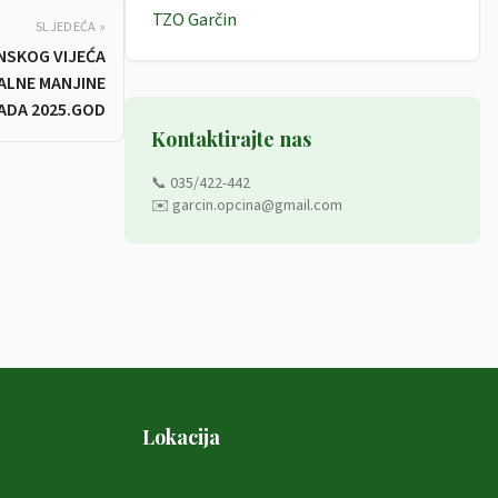
TZO Garčin
SLJEDEĆA »
NSKOG VIJEĆA
NALNE MANJINE
ADA 2025.GOD
Kontaktirajte nas
📞 035/422-442
✉️ garcin.opcina@gmail.com
Lokacija