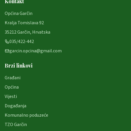
Kontakt
Općina Garčin
Kralja Tomislava 92
35212 Garčin, Hrvatska
035/422-442
garcin.opcina@gmail.com
Brzi linkovi
Građani
Općina
Vijesti
Događanja
Komunalno poduzeće
TZO Garčin