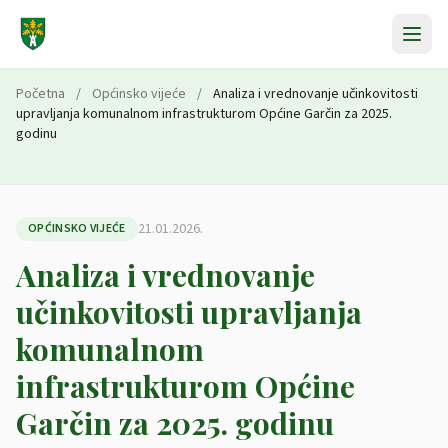
Preskoči na sadržaj
Početna
/
Općinsko vijeće
/
Analiza i vrednovanje učinkovitosti
upravljanja komunalnom infrastrukturom Općine Garčin za 2025.
godinu
21.01.2026.
OPĆINSKO VIJEĆE
Analiza i vrednovanje
učinkovitosti upravljanja
komunalnom
infrastrukturom Općine
Garčin za 2025. godinu