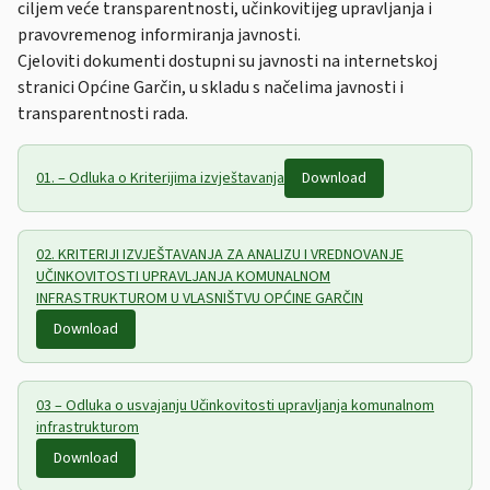
ciljem veće transparentnosti, učinkovitijeg upravljanja i
pravovremenog informiranja javnosti.
Cjeloviti dokumenti dostupni su javnosti na internetskoj
stranici Općine Garčin, u skladu s načelima javnosti i
transparentnosti rada.
01. – Odluka o Kriterijima izvještavanja
Download
02. KRITERIJI IZVJEŠTAVANJA ZA ANALIZU I VREDNOVANJE
UČINKOVITOSTI UPRAVLJANJA KOMUNALNOM
INFRASTRUKTUROM U VLASNIŠTVU OPĆINE GARČIN
Download
03 – Odluka o usvajanju Učinkovitosti upravljanja komunalnom
infrastrukturom
Download