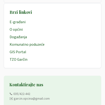
Brzi linkovi
E-građani
O općini
Događanja
Komunalno poduzeće
GIS Portal
TZO Garčin
Kontaktirajte nas
📞 035/422-442
✉️ garcin.opcina@gmail.com