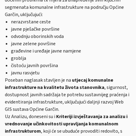
uočenih problema te mjera za unapređenje svih ključnih
segmenata komunalne infrastrukture na području Općine
Garčin, uključujući:
nerazvrstane ceste
javne pješačke površine
odvodnju oborinskih voda
javne zelene površine
građevine i uređaje javne namjene
groblja
čistoću javnih površina
javnu rasvjetu
Poseban naglasak stavljen je na
utjecaj komunalne
infrastrukture na kvalitetu života stanovnika
, sigurnost,
dostupnost javnih sadržaja te potrebu sustavnijeg praćenja i
evidentiranja infrastrukture, uključujući daljnji razvoj Web
GIS sustava Općine Garčin.
Uz Analizu, doneseni su i
Kriteriji izvještavanja za analizu i
vrednovanje učinkovitosti upravljanja komunalnom
infrastrukturom
, koji će se ubuduće provoditi redovito, s