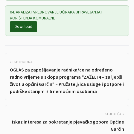
04. ANALIZA I VREDNOVANJE UČINAKA UPRAVLJANJA I
KORIŠTENJA KOMUNALNE
Download
« PRETHODNA
OGLAS za zapošljavanje radnika/ce na određeno
radno vrijeme u sklopu programa “ZAŽELI 4 – za ljepši
život u općini Garčin” – Pružatelj/ica usluge i potpore i
podrške starijim i/ili nemoćnim osobama
SLJEDEĆA »
Iskaz interesa za pokretanje pjevačkog zbora Općine
Garčin