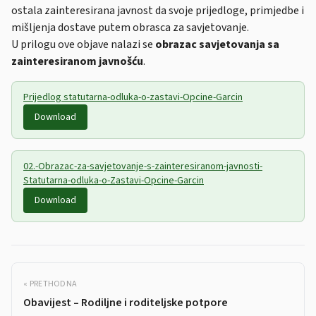
ostala zainteresirana javnost da svoje prijedloge, primjedbe i
mišljenja dostave putem obrasca za savjetovanje.
U prilogu ove objave nalazi se
obrazac savjetovanja sa
zainteresiranom javnošću
.
Prijedlog statutarna-odluka-o-zastavi-Opcine-Garcin
Download
02.-Obrazac-za-savjetovanje-s-zainteresiranom-javnosti-
Statutarna-odluka-o-Zastavi-Opcine-Garcin
Download
« PRETHODNA
Obavijest – Rodiljne i roditeljske potpore