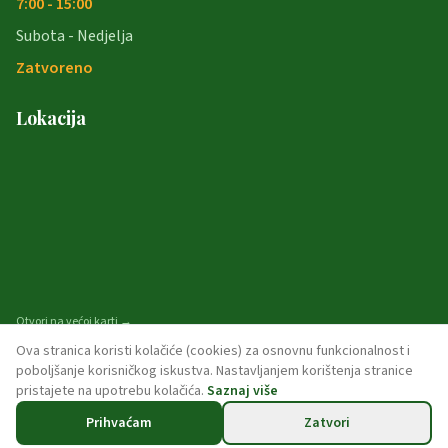
7:00 - 15:00
Subota - Nedjelja
Zatvoreno
Lokacija
Otvori na većoj karti →
Ova stranica koristi kolačiće (cookies) za osnovnu funkcionalnost i
poboljšanje korisničkog iskustva. Nastavljanjem korištenja stranice
pristajete na upotrebu kolačića.
Saznaj više
© 2026 opcina-garcin. Sva prava pridržana.
Prihvaćam
Zatvori
Politika privatnosti
Pristupačnost