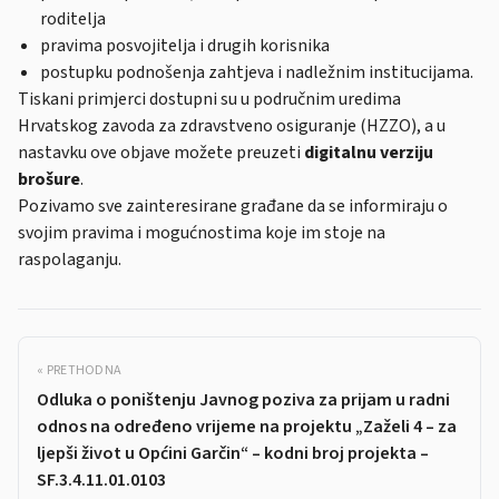
roditelja
pravima posvojitelja i drugih korisnika
postupku podnošenja zahtjeva i nadležnim institucijama.
Tiskani primjerci dostupni su u područnim uredima
Hrvatskog zavoda za zdravstveno osiguranje (HZZO), a u
nastavku ove objave možete preuzeti
digitalnu verziju
brošure
.
Pozivamo sve zainteresirane građane da se informiraju o
svojim pravima i mogućnostima koje im stoje na
raspolaganju.
« PRETHODNA
Odluka o poništenju Javnog poziva za prijam u radni
odnos na određeno vrijeme na projektu „Zaželi 4 – za
ljepši život u Općini Garčin“ – kodni broj projekta –
SF.3.4.11.01.0103