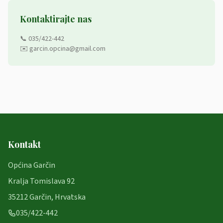
Kontaktirajte nas
📞 035/422-442
✉️ garcin.opcina@gmail.com
Kontakt
Općina Garčin
Kralja Tomislava 92
35212 Garčin, Hrvatska
035/422-442