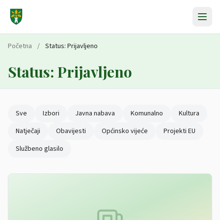
Preskoči na sadržaj
Početna
/
Status:
Prijavljeno
Status:
Prijavljeno
Sve
Izbori
Javna nabava
Komunalno
Kultura
Natječaji
Obavijesti
Općinsko vijeće
Projekti EU
Službeno glasilo