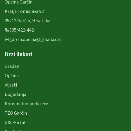
Općina Garčin
Kralja Tomislava 92
35212 Garčin, Hrvatska
035/422-442
garcin.opcina@gmail.com
Brzi linkovi
Građani
Općina
Vijesti
Događanja
Komunalno poduzeće
TZO Garčin
GIS Portal