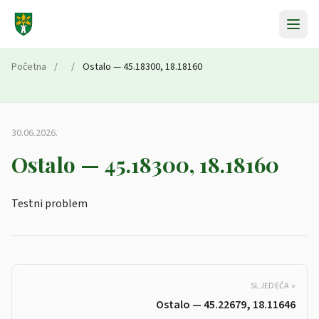
Preskoči na sadržaj
Početna
/
/
Ostalo — 45.18300, 18.18160
30.06.2026.
Ostalo — 45.18300, 18.18160
Testni problem
SLJEDEĆA »
Ostalo — 45.22679, 18.11646