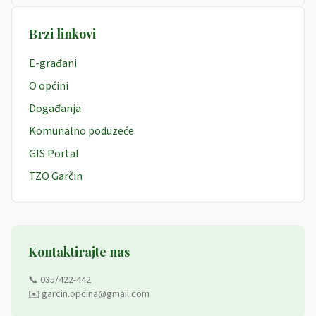
Brzi linkovi
E-građani
O općini
Događanja
Komunalno poduzeće
GIS Portal
TZO Garčin
Kontaktirajte nas
📞 035/422-442
✉️ garcin.opcina@gmail.com