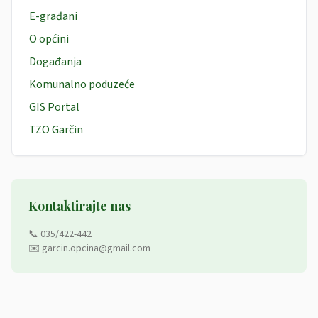
E-građani
O općini
Događanja
Komunalno poduzeće
GIS Portal
TZO Garčin
Kontaktirajte nas
📞 035/422-442
✉️ garcin.opcina@gmail.com