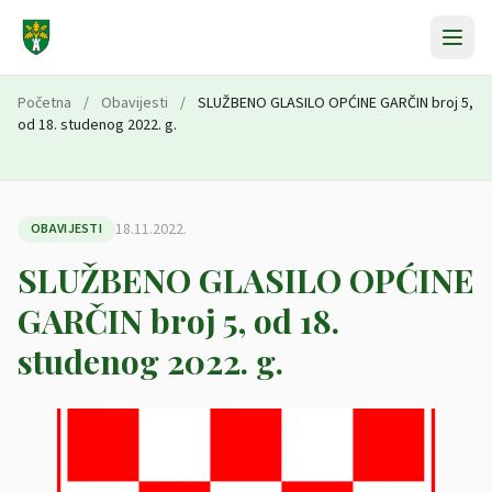
Preskoči na sadržaj
Početna
/
Obavijesti
/
SLUŽBENO GLASILO OPĆINE GARČIN broj 5,
od 18. studenog 2022. g.
18.11.2022.
OBAVIJESTI
SLUŽBENO GLASILO OPĆINE
GARČIN broj 5, od 18.
studenog 2022. g.