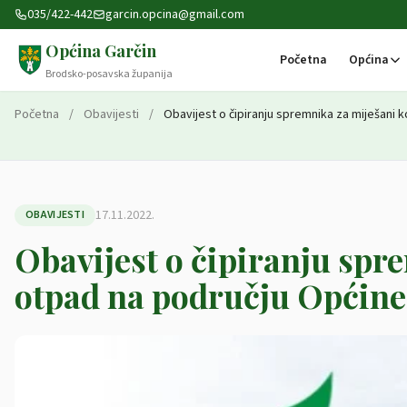
Preskoči na sadržaj
035/422-442
garcin.opcina@gmail.com
Općina Garčin
Početna
Općina
Brodsko-posavska županija
Početna
/
Obavijesti
/
Obavijest o čipiranju spremnika za miješani 
17.11.2022.
OBAVIJESTI
Obavijest o čipiranju sp
otpad na području Općine