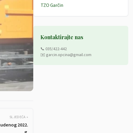
TZO Garčin
Kontaktirajte nas
📞 035/422-442
✉️ garcin.opcina@gmail.com
SLJEDEĆA »
tudenog 2022.
g.