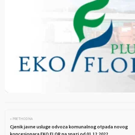
« PRETHODNA
Cjenik javne usluge odvoza komunalnog otpada novog
koncesionara EKO FLOR na snazi od 01.12.2022.