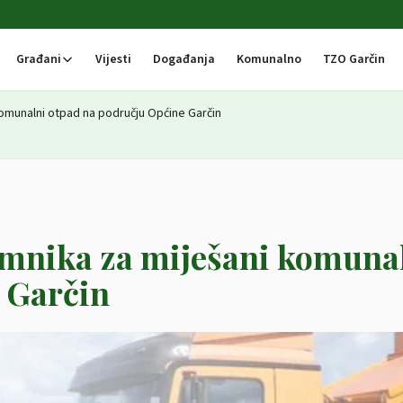
Građani
Vijesti
Događanja
Komunalno
TZO Garčin
komunalni otpad na području Općine Garčin
remnika za miješani komuna
 Garčin