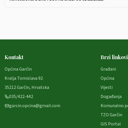
Kontakt
Brzi linkovi
Općina Garčin
Građani
Kralja Tomislava 92
Općina
35212 Garčin, Hrvatska
Vijesti
035/422-442
Događanja
garcin.opcina@gmail.com
Komunalno p
TZO Garčin
GIS Portal