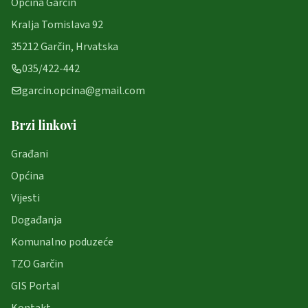
Općina Garčin
Kralja Tomislava 92
35212 Garčin, Hrvatska
035/422-442
garcin.opcina@gmail.com
Brzi linkovi
Građani
Općina
Vijesti
Događanja
Komunalno poduzeće
TZO Garčin
GIS Portal
Kontakt