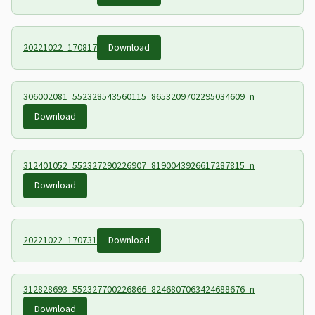
20221022_170817
Download
306002081_552328543560115_8653209702295034609_n
Download
312401052_552327290226907_8190043926617287815_n
Download
20221022_170731
Download
312828693_552327700226866_8246807063424688676_n
Download