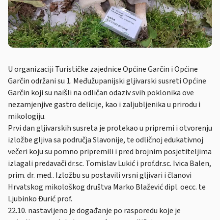
U organizaciji Turističke zajednice Općine Garčin i Općine
Garčin održani su 1. Međužupanijski gljivarski susreti Općine
Garčin koji su naišli na odličan odaziv svih poklonika ove
nezamjenjive gastro delicije, kao i zaljubljenika u prirodu i
mikologiju.
Prvi dan gljivarskih susreta je protekao u pripremi i otvorenju
izložbe gljiva sa područja Slavonije, te odličnoj edukativnoj
večeri koju su pomno pripremili i pred brojnim posjetiteljima
izlagali predavači dr.sc. Tomislav Lukić i prof.dr.sc. Ivica Balen,
prim. dr. med.. Izložbu su postavili vrsni gljivari i članovi
Hrvatskog mikološkog društva Marko Blažević dipl. oecc. te
Ljubinko Đurić prof.
22.10. nastavljeno je događanje po rasporedu koje je