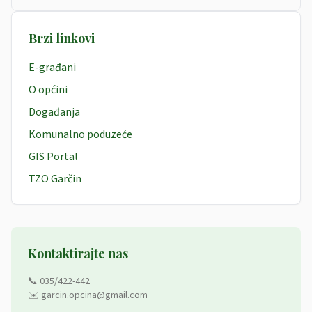
Brzi linkovi
E-građani
O općini
Događanja
Komunalno poduzeće
GIS Portal
TZO Garčin
Kontaktirajte nas
📞 035/422-442
✉️ garcin.opcina@gmail.com