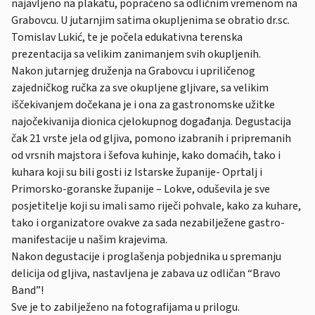
najavljeno na plakatu, popraćeno sa odličnim vremenom na
Grabovcu. U jutarnjim satima okupljenima se obratio dr.sc.
Tomislav Lukić, te je počela edukativna terenska
prezentacija sa velikim zanimanjem svih okupljenih.
Nakon jutarnjeg druženja na Grabovcu i upriličenog
zajedničkog ručka za sve okupljene gljivare, sa velikim
iščekivanjem dočekana je i ona za gastronomske užitke
najočekivanija dionica cjelokupnog događanja. Degustacija
čak 21 vrste jela od gljiva, pomono izabranih i pripremanih
od vrsnih majstora i šefova kuhinje, kako domaćih, tako i
kuhara koji su bili gosti iz Istarske županije- Oprtalj i
Primorsko-goranske županije – Lokve, oduševila je sve
posjetitelje koji su imali samo riječi pohvale, kako za kuhare,
tako i organizatore ovakve za sada nezabilježene gastro-
manifestacije u našim krajevima.
Nakon degustacije i proglašenja pobjednika u spremanju
delicija od gljiva, nastavljena je zabava uz odličan “Bravo
Band”!
Sve je to zabilježeno na fotografijama u prilogu.