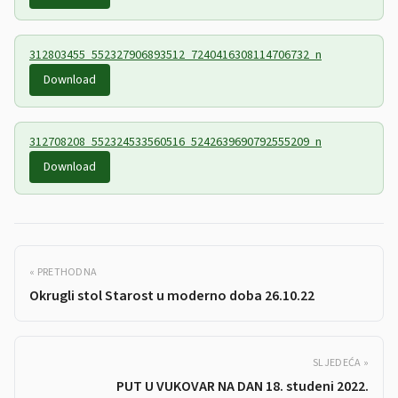
312803455_552327906893512_7240416308114706732_n
Download
312708208_552324533560516_5242639690792555209_n
Download
« PRETHODNA
Okrugli stol Starost u moderno doba 26.10.22
SLJEDEĆA »
PUT U VUKOVAR NA DAN 18. studeni 2022.