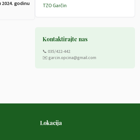
u 2024. godinu
TZO Garčin
Kontaktirajte nas
📞 035/422-442
✉️ garcin.opcina@gmail.com
Lokacija