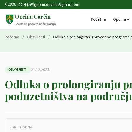
Preskoči na sadržaj
035/422-442
garcin.opcina@gmail.com
Općina Garčin
Početna
Općina
Brodsko-posavska županija
Početna
/
Obavijesti
/
Odluka o prolongiranju provedbe programa po
21.12.2023.
OBAVIJESTI
Odluka o prolongiranju p
poduzetništva na područj
« PRETHODNA