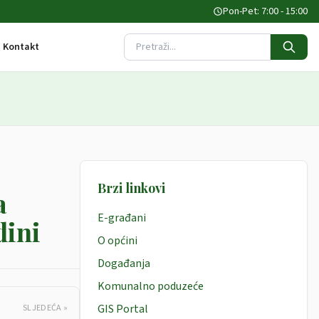
Pon-Pet: 7:00 - 15:00
Kontakt
Pretraži stranicu
Brzi linkovi
a
E-građani
dini
O općini
Događanja
Komunalno poduzeće
GIS Portal
SLJEDEĆA »