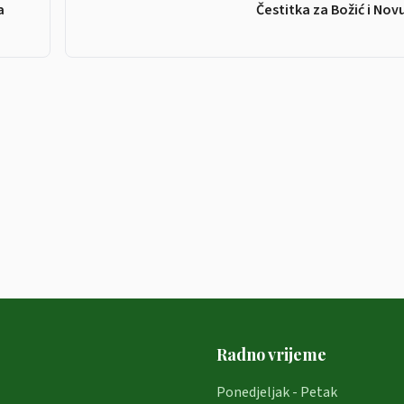
a
Čestitka za Božić i Nov
Radno vrijeme
Ponedjeljak - Petak