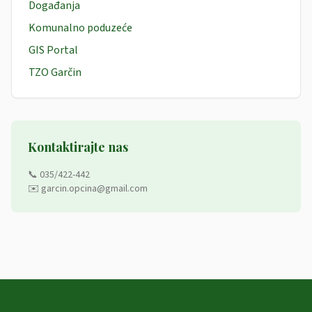
Događanja
Komunalno poduzeće
GIS Portal
TZO Garčin
Kontaktirajte nas
📞 035/422-442
✉️ garcin.opcina@gmail.com