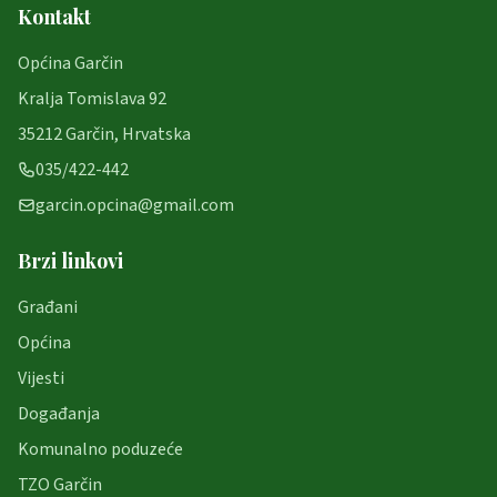
Kontakt
Općina Garčin
Kralja Tomislava 92
35212 Garčin, Hrvatska
035/422-442
garcin.opcina@gmail.com
Brzi linkovi
Građani
Općina
Vijesti
Događanja
Komunalno poduzeće
TZO Garčin