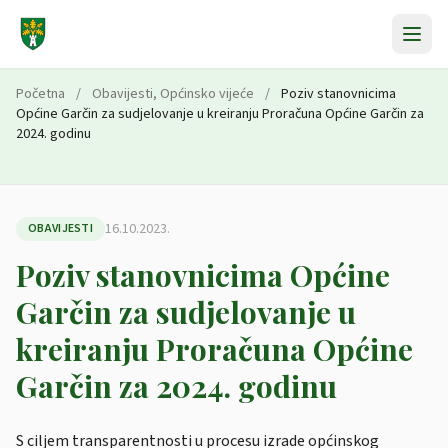
Preskoči na sadržaj
Početna
/
Obavijesti
,
Općinsko vijeće
/
Poziv stanovnicima
Općine Garčin za sudjelovanje u kreiranju Proračuna Općine Garčin za
2024. godinu
16.10.2023.
OBAVIJESTI
Poziv stanovnicima Općine
Garčin za sudjelovanje u
kreiranju Proračuna Općine
Garčin za 2024. godinu
S ciljem transparentnosti u procesu izrade općinskog