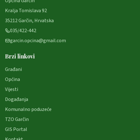
Općina Garčin
Kralja Tomislava 92
35212 Garčin, Hrvatska
035/422-442
garcin.opcina@gmail.com
Brzi linkovi
Građani
Općina
Vijesti
Događanja
Komunalno poduzeće
TZO Garčin
GIS Portal
Kontakt