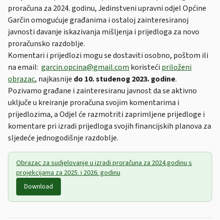
proračuna za 2024. godinu, Jedinstveni upravni odjel Općine
Garčin omogućuje građanima i ostaloj zainteresiranoj
javnosti davanje iskazivanja mišljenja i prijedloga za novo
proračunsko razdoblje.
Komentari i prijedlozi mogu se dostaviti osobno, poštom ili
na email:
garcin.opcina@gmail.com
koristeći
priloženi
obrazac
, najkasnije
do 10. studenog 2023. godine
.
Pozivamo građane i zainteresiranu javnost da se aktivno
uključe u kreiranje proračuna svojim komentarima i
prijedlozima, a Odjel će razmotriti zaprimljene prijedloge i
komentare pri izradi prijedloga svojih financijskih planova za
sljedeće jednogodišnje razdoblje.
Obrazac za sudjelovanje u izradi proračuna za 2024.godinu s
projekcijama za 2025. i 2026. godinu
Download