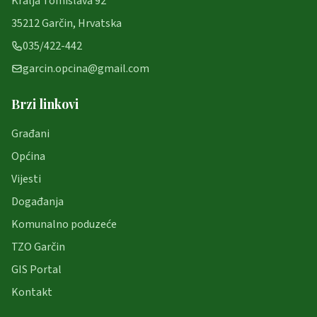
Kralja Tomislava 92
35212 Garčin, Hrvatska
035/422-442
garcin.opcina@gmail.com
Brzi linkovi
Građani
Općina
Vijesti
Događanja
Komunalno poduzeće
TZO Garčin
GIS Portal
Kontakt