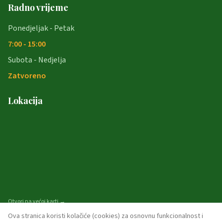
Radno vrijeme
Ponedjeljak - Petak
7:00 - 15:00
Subota - Nedjelja
Zatvoreno
Lokacija
Otvori na većoj karti →
Ova stranica koristi kolačiće (cookies) za osnovnu funkcionalnost i