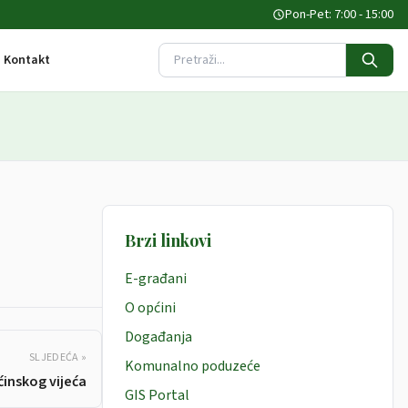
Pon-Pet: 7:00 - 15:00
Kontakt
Pretraži stranicu
Brzi linkovi
E-građani
O općini
Događanja
SLJEDEĆA »
Komunalno poduzeće
ćinskog vijeća
GIS Portal