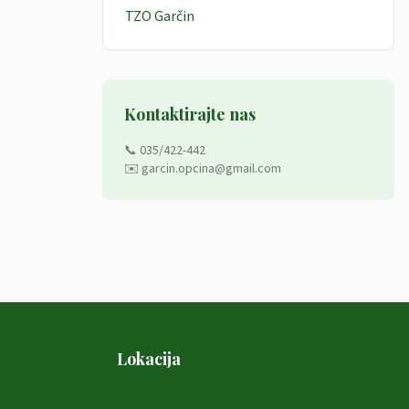
TZO Garčin
Kontaktirajte nas
📞 035/422-442
✉️ garcin.opcina@gmail.com
Lokacija