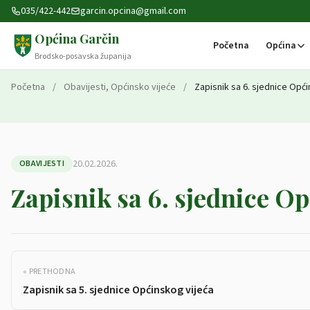
Preskoči na sadržaj
035/422-442
garcin.opcina@gmail.com
Općina Garčin
Početna
Općina
Brodsko-posavska županija
Početna
/
Obavijesti
,
Općinsko vijeće
/
Zapisnik sa 6. sjednice Opći
20.02.2026.
OBAVIJESTI
Zapisnik sa 6. sjednice Op
« PRETHODNA
Zapisnik sa 5. sjednice Općinskog vijeća