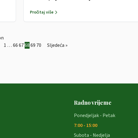
1.1.-31.12.2021.
Pročitaj više
on
1
…
66
67
68
69
70
Sljedeća »
Radno vrijeme
Ponedjeljak - Petak
7:00 - 15:00
Subota - Nedjelja