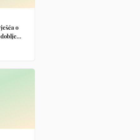
vješća o
zdoblje