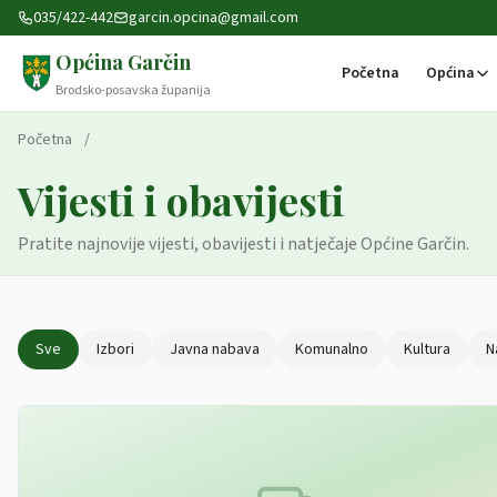
Preskoči na sadržaj
035/422-442
garcin.opcina@gmail.com
Općina Garčin
Početna
Općina
Brodsko-posavska županija
Početna
/
Vijesti i obavijesti
Pratite najnovije vijesti, obavijesti i natječaje Općine Garčin.
Sve
Izbori
Javna nabava
Komunalno
Kultura
N