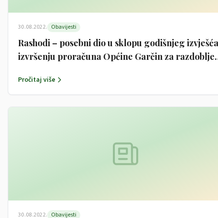
30.08.2022.
Obavijesti
Rashodi – posebni dio u sklopu godišnjeg izvješća
izvršenju proračuna Općine Garčin za razdoblje
1.1.-31.12.2021.
Pročitaj više
30.08.2022.
Obavijesti