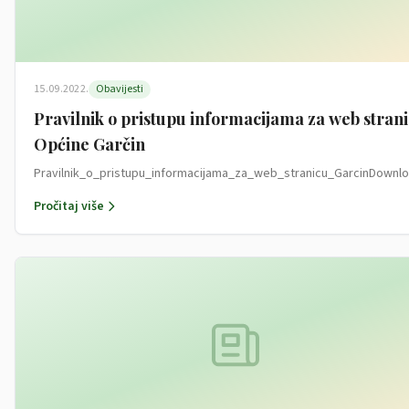
15.09.2022.
Obavijesti
Pravilnik o pristupu informacijama za web stran
Općine Garčin
Pravilnik_o_pristupu_informacijama_za_web_stranicu_GarcinDownl
Pročitaj više