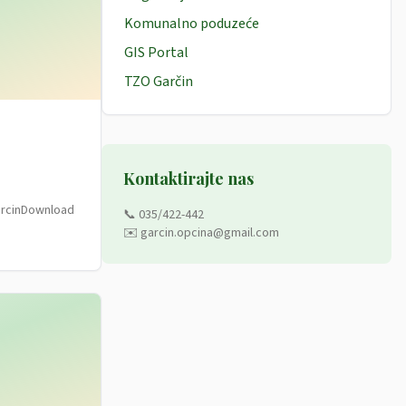
Komunalno poduzeće
GIS Portal
TZO Garčin
Kontaktirajte nas
GarcinDownload
📞 035/422-442
✉️ garcin.opcina@gmail.com