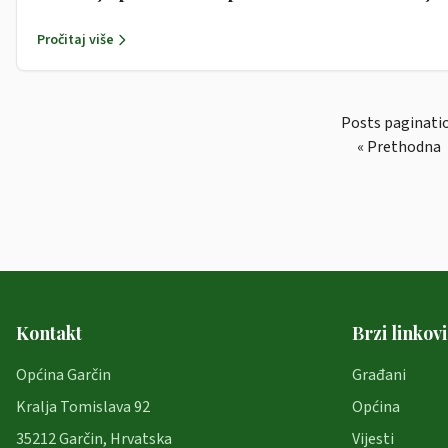
1.1.-31.12.2021.
Pročitaj više
Posts paginati
« Prethodna
Kontakt
Brzi linkovi
Općina Garčin
Građani
Kralja Tomislava 92
Općina
35212 Garčin, Hrvatska
Vijesti