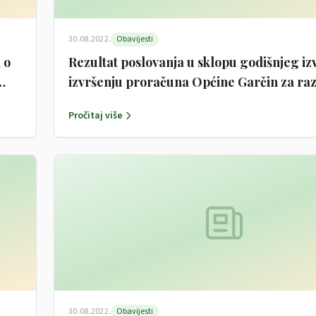
30.08.2022.
Obavijesti
 o
Rezultat poslovanja u sklopu godišnjeg iz
izvršenju proračuna Općine Garčin za ra
1.1.-31.12.2021.
Pročitaj više
30.08.2022.
Obavijesti