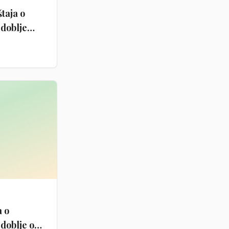
štaja o
zdoblje
a o
doblje od