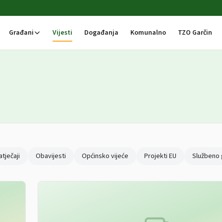
Građani
Vijesti
Događanja
Komunalno
TZO Garčin
atječaji
Obavijesti
Općinsko vijeće
Projekti EU
Službeno 