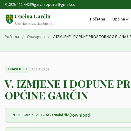
Preskoči na sadržaj
035/422-442
garcin.opcina@gmail.com
Općina Garčin
Početna
Općina
Brodsko-posavska županija
Početna
/
Obavijesti
/
V. IZMJENE I DOPUNE PROSTORNOG PLANA U
08.10.2024.
OBAVIJESTI
V. IZMJENE I DOPUNE 
OPĆINE GARČIN
Download
_PPUO Garcin_V ID – tekstualni dio