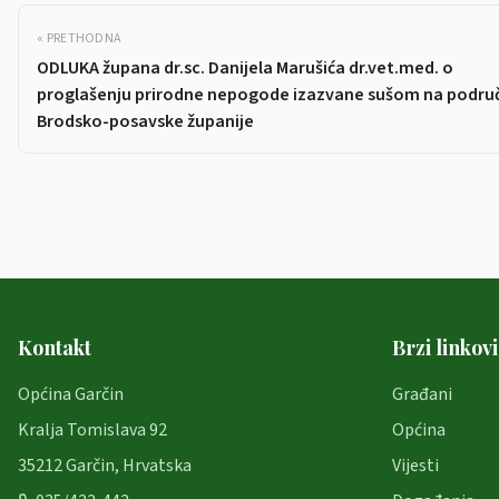
« PRETHODNA
ODLUKA župana dr.sc. Danijela Marušića dr.vet.med. o
proglašenju prirodne nepogode izazvane sušom na podru
Brodsko-posavske županije
Kontakt
Brzi linkovi
Općina Garčin
Građani
Kralja Tomislava 92
Općina
35212 Garčin, Hrvatska
Vijesti