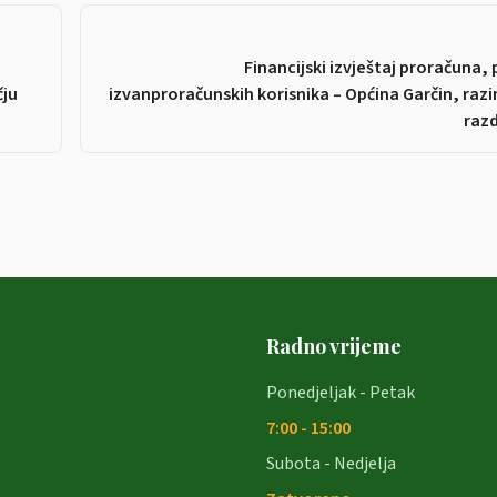
Financijski izvještaj proračuna, 
čju
izvanproračunskih korisnika – Općina Garčin, raz
razd
Radno vrijeme
Ponedjeljak - Petak
7:00 - 15:00
Subota - Nedjelja