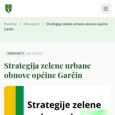
Preskoči na sadržaj
Početna
/
Obavijesti
/
Strategija zelene urbane obnove općine
Garčin
08.09.2025.
OBAVIJESTI
Strategija zelene urbane
obnove općine Garčin