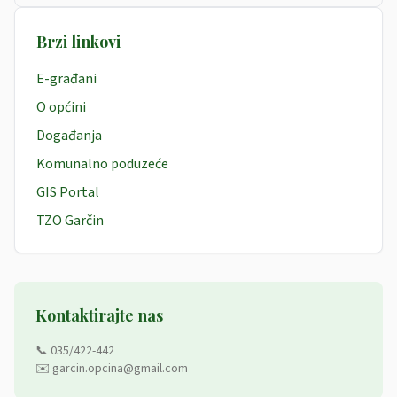
Brzi linkovi
E-građani
O općini
Događanja
Komunalno poduzeće
GIS Portal
TZO Garčin
Kontaktirajte nas
📞 035/422-442
✉️ garcin.opcina@gmail.com