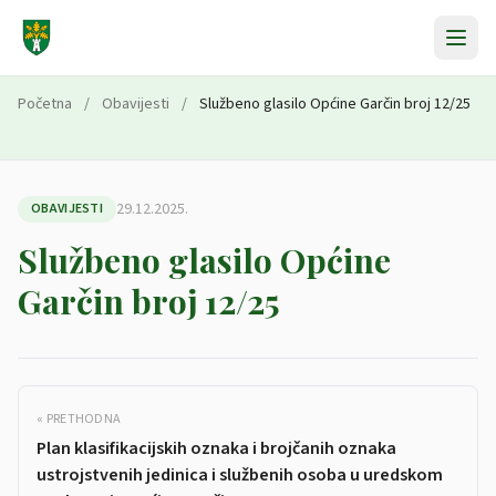
Preskoči na sadržaj
Početna
/
Obavijesti
/
Službeno glasilo Općine Garčin broj 12/25
29.12.2025.
OBAVIJESTI
Službeno glasilo Općine
Garčin broj 12/25
« PRETHODNA
Plan klasifikacijskih oznaka i brojčanih oznaka
ustrojstvenih jedinica i službenih osoba u uredskom