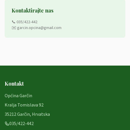
Kontaktirajte nas
📞 035/422-442
✉️ garcin.opcina@gmail.com
Kontakt
Općina Garčin
Kralja Tomislava 92
35212 Garčin, Hrvatska
035/422-442