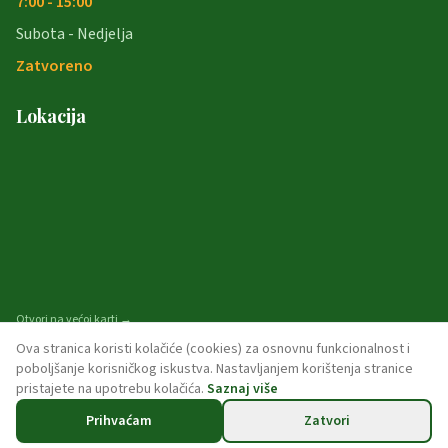
7:00 - 15:00
Subota - Nedjelja
Zatvoreno
Lokacija
Otvori na većoj karti →
Ova stranica koristi kolačiće (cookies) za osnovnu funkcionalnost i
poboljšanje korisničkog iskustva. Nastavljanjem korištenja stranice
pristajete na upotrebu kolačića.
Saznaj više
© 2026 opcina-garcin. Sva prava pridržana.
Prihvaćam
Zatvori
Politika privatnosti
Pristupačnost