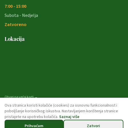
7:00 - 15:00
Subota - Nedjelja
Zatvoreno
Lokacija
Otvori na većoj karti →
Ova stranica koristi kolačiće (cookies) za osnovnu funkcionalnost i
poboljšanje korisničkog iskustva. Nastavljanjem korištenja stranice
pristajete na upotrebu kolačića.
Saznaj više
© 2026 opcina-garcin. Sva prava pridržana.
Prihvaćam
Zatvori