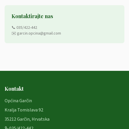
Kontaktirajte nas
📞 035/422-442
✉️ garcin.opcina@gmail.com
Kontakt
Općina Garčin
Kralja Tomislava 92
35212 Garčin, Hrvatska
035/422-442