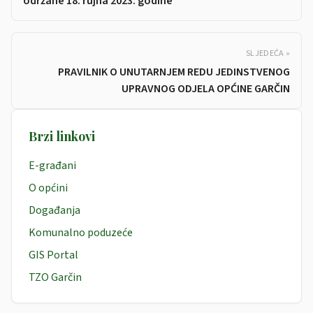
održane 18. rujna 2023. godine
SLJEDEĆA »
PRAVILNIK O UNUTARNJEM REDU JEDINSTVENOG
UPRAVNOG ODJELA OPĆINE GARČIN
Brzi linkovi
E-građani
O općini
Događanja
Komunalno poduzeće
GIS Portal
TZO Garčin