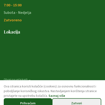
7:00 - 15:00
Subota - Nedjelja
Zatvoreno
Lokacija
Otvori na većoj karti →
Ova stranica koristi kolačiće (cookies) za osnovnu funkcionalnost i
poboljšanje korisničkog iskustva. Nastavljanjem korištenja stranice
pristajete na upotrebu kolačića.
Saznaj više
© 2026 opcina-garcin. Sva prava pridržana.
Prihvaćam
Zatvori