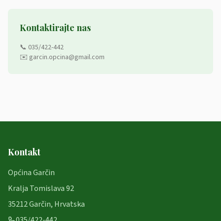
Kontaktirajte nas
📞 035/422-442
✉️ garcin.opcina@gmail.com
Kontakt
Općina Garčin
Kralja Tomislava 92
35212 Garčin, Hrvatska
035/422-442