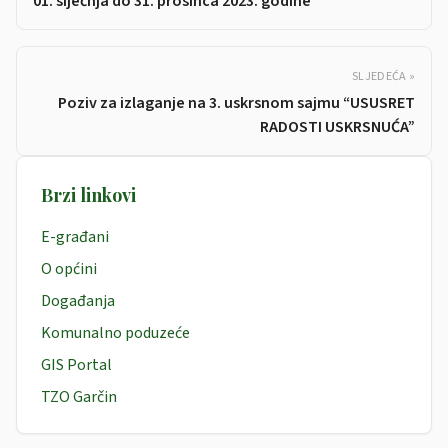
01. siječnja do 31. prosinca 2023. godine
SLJEDEĆA »
Poziv za izlaganje na 3. uskrsnom sajmu “USUSRET
RADOSTI USKRSNUĆA”
Brzi linkovi
E-građani
O općini
Događanja
Komunalno poduzeće
GIS Portal
TZO Garčin