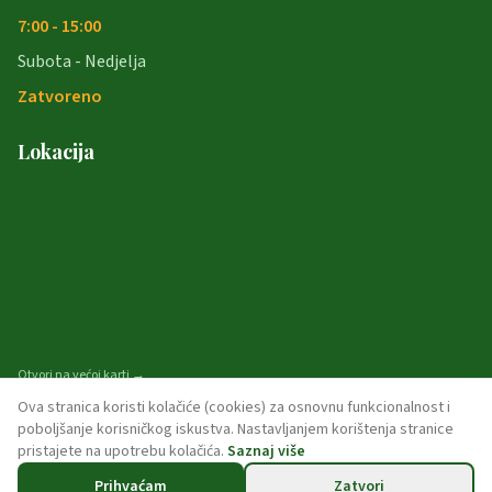
7:00 - 15:00
Subota - Nedjelja
Zatvoreno
Lokacija
Otvori na većoj karti →
Ova stranica koristi kolačiće (cookies) za osnovnu funkcionalnost i
poboljšanje korisničkog iskustva. Nastavljanjem korištenja stranice
pristajete na upotrebu kolačića.
Saznaj više
© 2026 opcina-garcin. Sva prava pridržana.
Prihvaćam
Zatvori