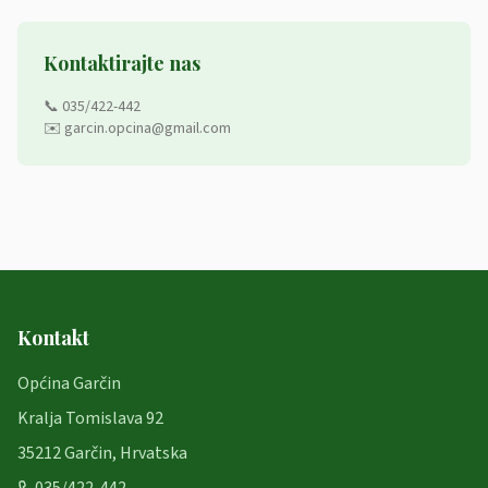
Kontaktirajte nas
📞 035/422-442
✉️ garcin.opcina@gmail.com
Kontakt
Općina Garčin
Kralja Tomislava 92
35212 Garčin, Hrvatska