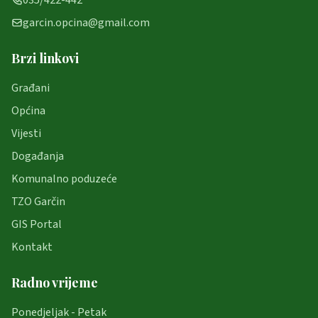
035/422-442
garcin.opcina@gmail.com
Brzi linkovi
Građani
Općina
Vijesti
Događanja
Komunalno poduzeće
TZO Garčin
GIS Portal
Kontakt
Radno vrijeme
Ponedjeljak - Petak