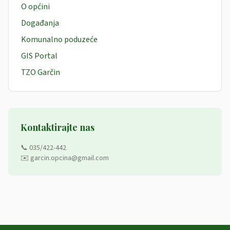
O općini
Događanja
Komunalno poduzeće
GIS Portal
TZO Garčin
Kontaktirajte nas
📞 035/422-442
✉️ garcin.opcina@gmail.com