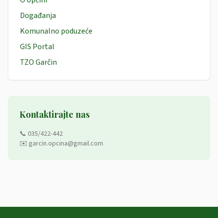
O općini
Događanja
Komunalno poduzeće
GIS Portal
TZO Garčin
Kontaktirajte nas
📞 035/422-442
✉️ garcin.opcina@gmail.com