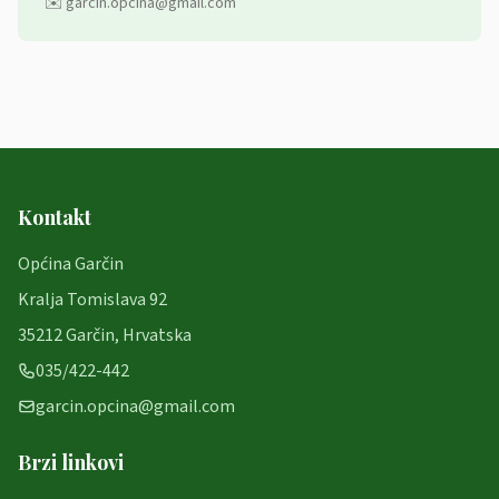
✉️ garcin.opcina@gmail.com
Kontakt
Općina Garčin
Kralja Tomislava 92
35212 Garčin, Hrvatska
035/422-442
garcin.opcina@gmail.com
Brzi linkovi