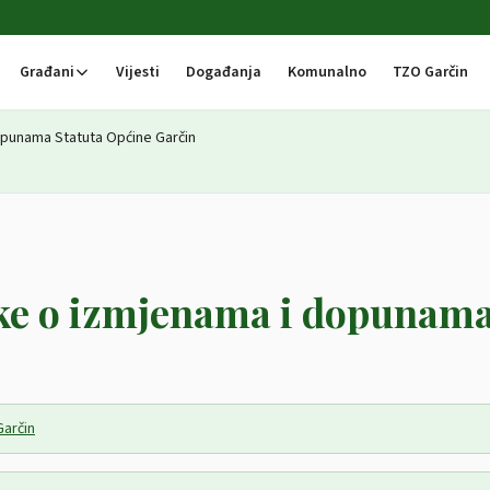
Građani
Vijesti
Događanja
Komunalno
TZO Garčin
opunama Statuta Općine Garčin
uke o izmjenama i dopunam
Garčin