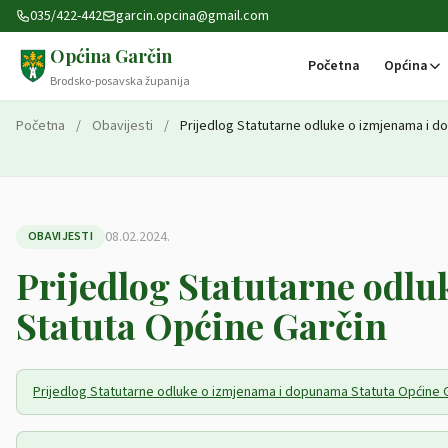
Preskoči na sadržaj
035/422-442
garcin.opcina@gmail.com
Općina Garčin
Početna
Općina
Brodsko-posavska županija
Početna
/
Obavijesti
/
Prijedlog Statutarne odluke o izmjenama i d
08.02.2024.
OBAVIJESTI
Prijedlog Statutarne odl
Statuta Općine Garčin
Prijedlog Statutarne odluke o izmjenama i dopunama Statuta Općine 