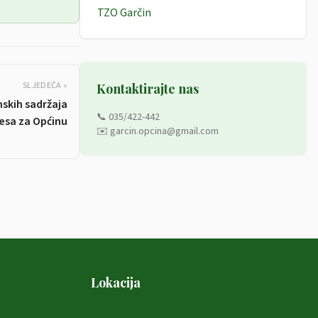
TZO Garčin
SLJEDEĆA »
Kontaktirajte nas
mskih sadržaja
📞 035/422-442
resa za Općinu
✉️ garcin.opcina@gmail.com
godini
Lokacija