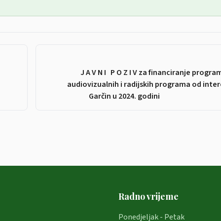
J A V N I P O Z I V za financiranje progra
audiovizualnih i radijskih programa od inte
Garčin u 2024. 
Radno vrijeme
Ponedjeljak - Petak