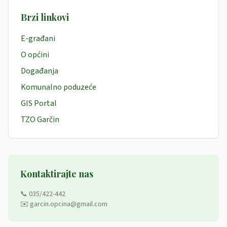
Brzi linkovi
E-građani
O općini
Događanja
Komunalno poduzeće
GIS Portal
TZO Garčin
Kontaktirajte nas
📞 035/422-442
✉️ garcin.opcina@gmail.com