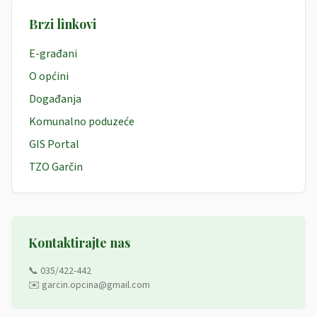
Brzi linkovi
E-građani
O općini
Događanja
Komunalno poduzeće
GIS Portal
TZO Garčin
Kontaktirajte nas
📞 035/422-442
✉️ garcin.opcina@gmail.com