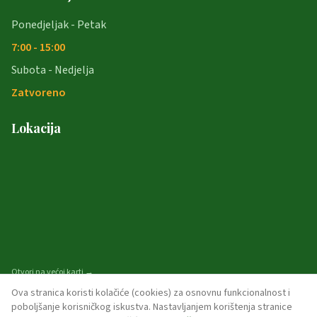
Ponedjeljak - Petak
7:00 - 15:00
Subota - Nedjelja
Zatvoreno
Lokacija
Otvori na većoj karti →
Ova stranica koristi kolačiće (cookies) za osnovnu funkcionalnost i
poboljšanje korisničkog iskustva. Nastavljanjem korištenja stranice