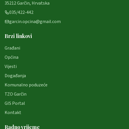
35212 Garčin, Hrvatska
035/422-442
garcin.opcina@gmail.com
Brzi linkovi
Građani
Općina
Vijesti
Događanja
Komunalno poduzeće
TZO Garčin
GIS Portal
Kontakt
Radno vrijeme