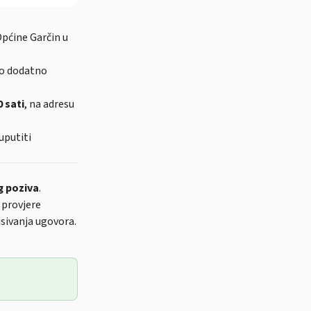
Općine Garčin u
bno dodatno
0 sati
, na adresu
uputiti
g poziva
.
 provjere
isivanja ugovora.