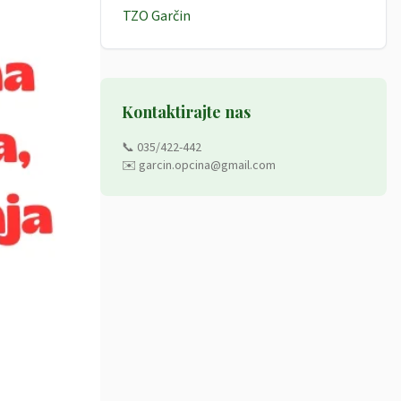
TZO Garčin
Kontaktirajte nas
📞 035/422-442
✉️ garcin.opcina@gmail.com