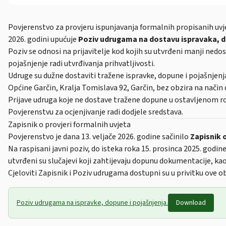
Povjerenstvo za provjeru ispunjavanja formalnih propisanih uvj
2026. godini upućuje
Poziv udrugama na dostavu ispravaka, d
Poziv se odnosi na prijavitelje kod kojih su utvrđeni manji nedos
pojašnjenje radi utvrđivanja prihvatljivosti.
Udruge su dužne dostaviti tražene ispravke, dopune i pojašnjen
Općine Garčin, Kralja Tomislava 92, Garčin, bez obzira na način 
Prijave udruga koje ne dostave tražene dopune u ostavljenom r
Povjerenstvu za ocjenjivanje radi dodjele sredstava.
Zapisnik o provjeri formalnih uvjeta
Povjerenstvo je dana 13. veljače 2026. godine sačinilo
Zapisnik 
Na raspisani javni poziv, do isteka roka 15. prosinca 2025. godine
utvrđeni su slučajevi koji zahtijevaju dopunu dokumentacije, ka
Cjeloviti Zapisnik i Poziv udrugama dostupni su u privitku ove ob
Poziv udrugama na ispravke, dopune i pojašnjenja.
Download