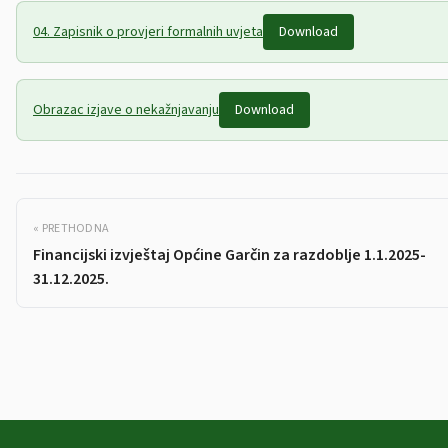
04. Zapisnik o provjeri formalnih uvjeta
Download
Obrazac izjave o nekažnjavanju
Download
« PRETHODNA
Financijski izvještaj Općine Garčin za razdoblje 1.1.2025-
31.12.2025.