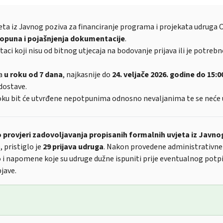
eta iz Javnog poziva za financiranje programa i projekata udruga 
opuna i pojašnjenja dokumentacije
.
taci koji nisu od bitnog utjecaja na bodovanje prijava ili je potre
ja
u roku od 7 dana
, najkasnije do
24. veljače 2026. godine do 15:0
dostave.
oku bit će utvrđene nepotpunima odnosno nevaljanima te se neće 
o provjeri zadovoljavanja propisanih formalnih uvjeta iz Javno
, pristiglo je
29 prijava udruga
. Nakon provedene administrativne
o i napomene koje su udruge dužne ispuniti prije eventualnog potp
jave.