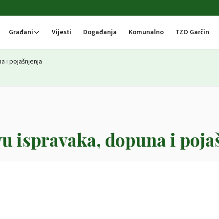
Građani
Vijesti
Događanja
Komunalno
TZO Garčin
 i pojašnjenja
u ispravaka, dopuna i poja