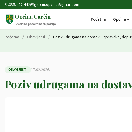
Preskoči na sadržaj
035/422-442
garcin.opcina@gmail.com
Općina Garčin
Početna
Općina
Brodsko-posavska županija
Početna
/
Obavijesti
/
Poziv udrugama na dostavu ispravaka, dopuna
17.02.2026.
OBAVIJESTI
Poziv udrugama na dostav