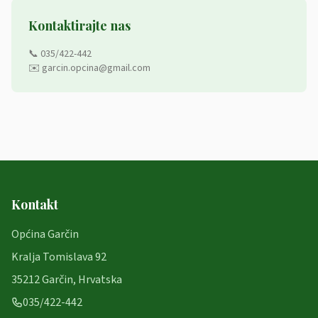
Kontaktirajte nas
📞 035/422-442
✉️ garcin.opcina@gmail.com
Kontakt
Općina Garčin
Kralja Tomislava 92
35212 Garčin, Hrvatska
035/422-442