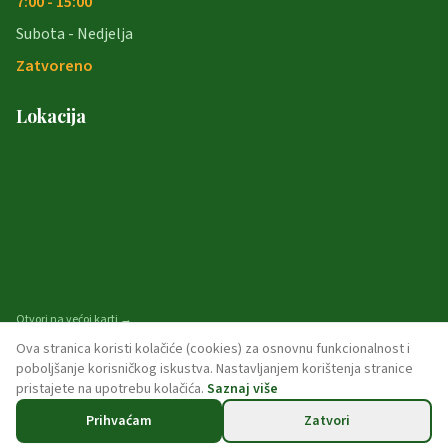
7:00 - 15:00
Subota - Nedjelja
Zatvoreno
Lokacija
Otvori na većoj karti →
Ova stranica koristi kolačiće (cookies) za osnovnu funkcionalnost i
poboljšanje korisničkog iskustva. Nastavljanjem korištenja stranice
pristajete na upotrebu kolačića.
Saznaj više
© 2026 opcina-garcin. Sva prava pridržana.
Prihvaćam
Zatvori
Politika privatnosti
Pristupačnost