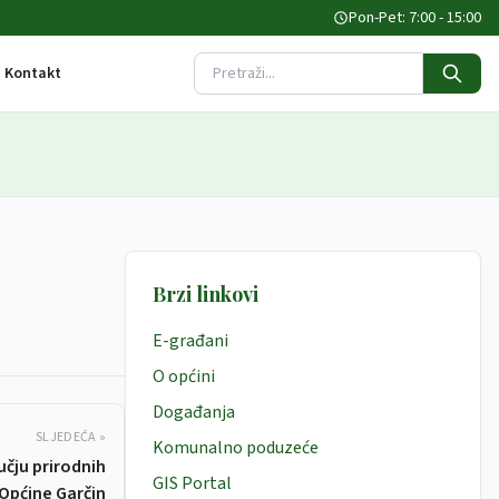
Pon-Pet: 7:00 - 15:00
Kontakt
Pretraži stranicu
Brzi linkovi
E-građani
O općini
Događanja
SLJEDEĆA »
Komunalno poduzeće
učju prirodnih
GIS Portal
Općine Garčin