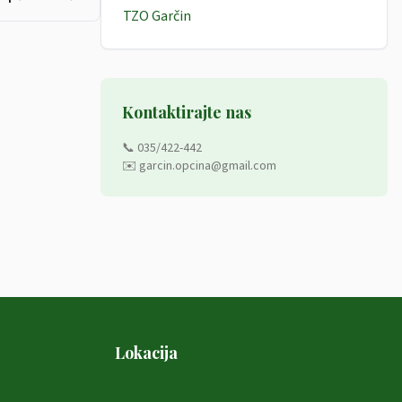
TZO Garčin
Kontaktirajte nas
📞 035/422-442
✉️ garcin.opcina@gmail.com
Lokacija