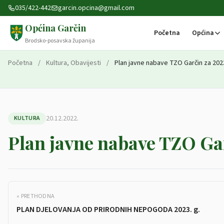
Preskoči na sadržaj
035/422-442
garcin.opcina@gmail.com
Općina Garčin
Početna
Općina
Brodsko-posavska županija
Početna
/
Kultura
,
Obavijesti
/
Plan javne nabave TZO Garčin za 202
20.12.2022.
KULTURA
Plan javne nabave TZO Gar
« PRETHODNA
PLAN DJELOVANJA OD PRIRODNIH NEPOGODA 2023. g.