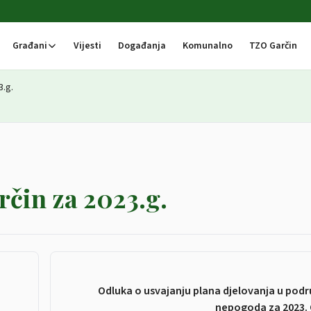
Građani
Vijesti
Događanja
Komunalno
TZO Garčin
3.g.
čin za 2023.g.
Odluka o usvajanju plana djelovanja u podr
nepogoda za 2023. 