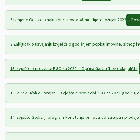
6 Izmjene Odluke o naknadi za novorođeno dijete, ožujak 2023
Dow
7 Zaključak o usvajanju izvješća o godišnjem popisu imovine, sitnog i
13 Izvješće o provedbi PGO za 2022. – Općina Garčin (bez odlagališta)
13_2 Zaključak o usvajanju izvješća o provedbi PGO za 2022. godinu, o
14 Izvješće Godisnji-program-koristenje-prihoda-od-zakupa-i-prodaj