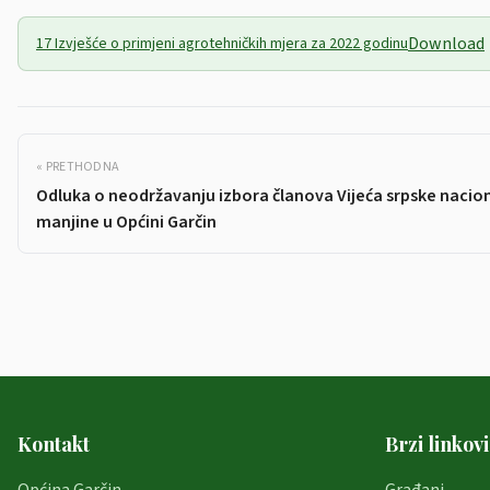
Download
17 Izvješće o primjeni agrotehničkih mjera za 2022 godinu
« PRETHODNA
Odluka o neodržavanju izbora članova Vijeća srpske nacio
manjine u Općini Garčin
Kontakt
Brzi linkovi