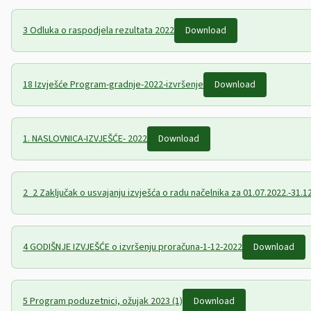
3 Odluka o raspodjela rezultata 2022
Download
18 Izvješće Program-gradnje-2022-izvršenje
Download
1. NASLOVNICA-IZVJEŠĆE- 2022
Download
2_2 Zaključak o usvajanju izvješća o radu načelnika za 01.07.2022.-31.1
4 GODIŠNJE IZVJEŠĆE o izvršenju proračuna-1-12-2022
Download
5 Program poduzetnici, ožujak 2023 (1)
Download