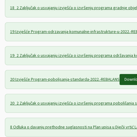
18_2 Zaključak o usvajanju izvješća o izvršenju programa gradnje objek
19 Izvješće Program-odrzavanja-komunalne-infrastrukture-u-2022.-R
19_2 Zaključak o usvajanju izvješća o izvršenju programa održavanja 
20 Izvješće Program-poboljsanja-standarda-2022.-REBALANS
Downl
20_2 Zaključak o usvajanju izvješća o izvršenju programa poboljšanja s
8 Odluka o davanju prethodne suglasnosti na Plan upisa u Dječji vrtić L