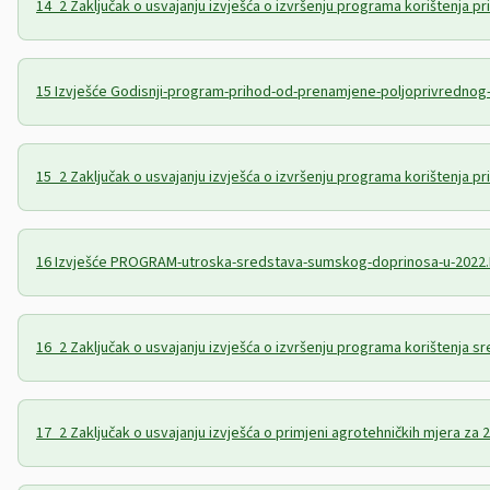
14_2 Zaključak o usvajanju izvješća o izvršenju programa korištenja p
15 Izvješće Godisnji-program-prihod-od-prenamjene-poljoprivrednog
15_2 Zaključak o usvajanju izvješća o izvršenju programa korištenja 
16 Izvješće PROGRAM-utroska-sredstava-sumskog-doprinosa-u-2022
16_2 Zaključak o usvajanju izvješća o izvršenju programa korištenja 
17_2 Zaključak o usvajanju izvješća o primjeni agrotehničkih mjera za 