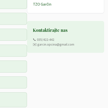
TZO Garčin
Kontaktirajte nas
📞 035/422-442
✉️ garcin.opcina@gmail.com