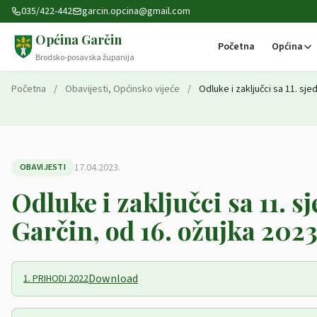
Preskoči na sadržaj
035/422-442
garcin.opcina@gmail.com
Općina Garčin
Početna
Općina
Brodsko-posavska županija
Početna
/
Obavijesti
,
Općinsko vijeće
/
Odluke i zaključci sa 11. sj
17.04.2023.
OBAVIJESTI
Odluke i zaključci sa 11. 
Garčin, od 16. ožujka 2023
Download
1. PRIHODI 2022