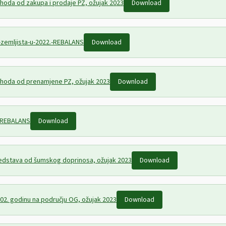
rihoda od zakupa i prodaje PZ, ožujak 2023
Download
-zemljista-u-2022.-REBALANS
Download
prihoda od prenamjene PZ, ožujak 2023
Download
.REBALANS
Download
sredstava od šumskog doprinosa, ožujak 2023
Download
202. godinu na području OG, ožujak 2023
Download