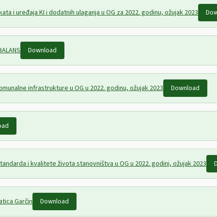
ata i uređaja KI i dodatnih ulaganja u OG za 2022. godinu, ožujak 2023
Dow
EBALANS
Download
komunalne infrastrukture u OG u 2022. godinu, ožujak 2023
Download
oad
tandarda i kvalitete života stanovništva u OG u 2022. godini, ožujak 2023
atica Garčin
Download