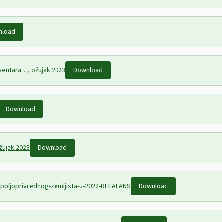
nload
nventara…, ožujak 2023
Download
Download
žujak 2023
Download
e-poljoprivrednog-zemljista-u-2022-REBALANS
Download