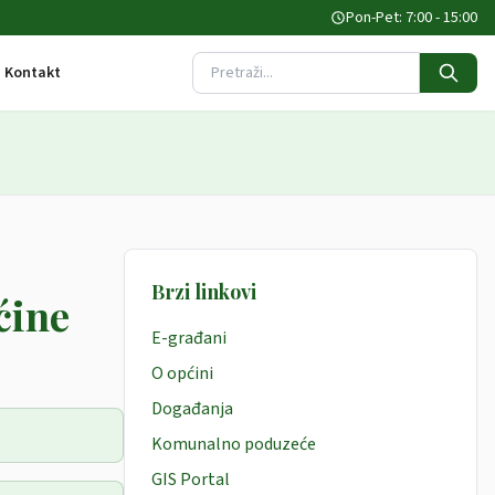
Pon-Pet: 7:00 - 15:00
Kontakt
Pretraži stranicu
Brzi linkovi
ćine
E-građani
O općini
Događanja
Komunalno poduzeće
GIS Portal