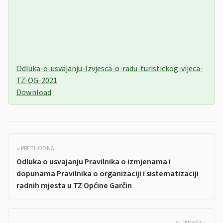
Odluka-o-usvajanju-Izvjesca-o-radu-turistickog-vijeca-
TZ-OG-2021
Download
« PRETHODNA
Odluka o usvajanju Pravilnika o izmjenama i
dopunama Pravilnika o organizaciji i sistematizaciji
radnih mjesta u TZ Općine Garčin