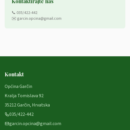
Kontaktirajte nas
📞 035/422-442
✉️ garcin.opcina@gmail.com
Kontakt
Općina Garčin
Kralja Tomislava 92
35212 Garčin, Hrvatska
035/422-442
garcin.opcina@gmail.com