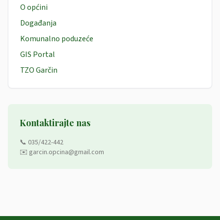
O općini
Događanja
Komunalno poduzeće
GIS Portal
TZO Garčin
Kontaktirajte nas
📞 035/422-442
✉️ garcin.opcina@gmail.com