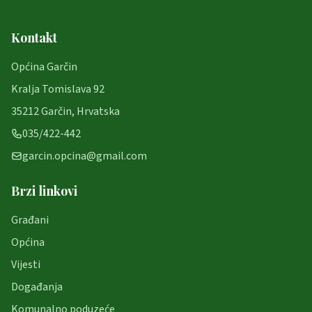
Kontakt
Općina Garčin
Kralja Tomislava 92
35212 Garčin, Hrvatska
035/422-442
garcin.opcina@gmail.com
Brzi linkovi
Građani
Općina
Vijesti
Događanja
Komunalno poduzeće