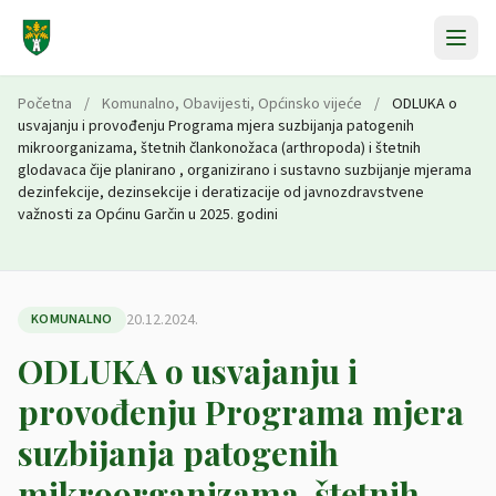
Preskoči na sadržaj
Početna
/
Komunalno
,
Obavijesti
,
Općinsko vijeće
/
ODLUKA o
usvajanju i provođenju Programa mjera suzbijanja patogenih
mikroorganizama, štetnih člankonožaca (arthropoda) i štetnih
glodavaca čije planirano , organizirano i sustavno suzbijanje mjerama
dezinfekcije, dezinsekcije i deratizacije od javnozdravstvene
važnosti za Općinu Garčin u 2025. godini
20.12.2024.
KOMUNALNO
ODLUKA o usvajanju i
provođenju Programa mjera
suzbijanja patogenih
mikroorganizama, štetnih