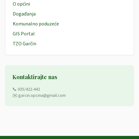
O općini
Događanja
Komunalno poduzeće
GIS Portal
TZO Garčin
Kontaktirajte nas
📞 035/422-442
✉️ garcin.opcina@gmail.com