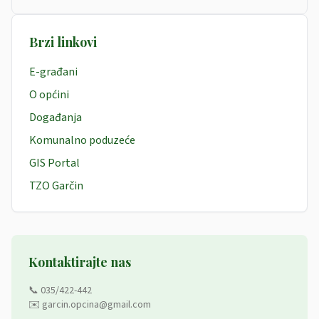
Brzi linkovi
E-građani
O općini
Događanja
Komunalno poduzeće
GIS Portal
TZO Garčin
Kontaktirajte nas
📞 035/422-442
✉️ garcin.opcina@gmail.com