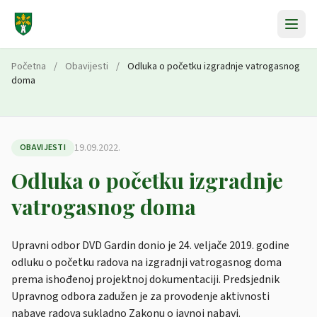
Preskoči na sadržaj
Početna
/
Obavijesti
/
Odluka o početku izgradnje vatrogasnog
doma
19.09.2022.
OBAVIJESTI
Odluka o početku izgradnje
vatrogasnog doma
Upravni odbor DVD Gardin donio je 24. veljače 2019. godine
odluku o početku radova na izgradnji vatrogasnog doma
prema ishođenoj projektnoj dokumentaciji. Predsjednik
Upravnog odbora zadužen je za provodenje aktivnosti
nabave radova sukladno Zakonu o javnoj nabavi.