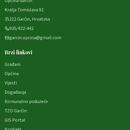
Općina Garčin
Kralja Tomislava 92
35212 Garčin, Hrvatska
035/422-442
garcin.opcina@gmail.com
Brzi linkovi
Građani
Općina
Vijesti
Događanja
Komunalno poduzeće
TZO Garčin
GIS Portal
Kontakt