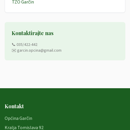
TZO Garčin
Kontaktirajte nas
📞 035/422-442
✉️ garcin.opcina@gmail.com
Kontakt
Općina Garčin
Kralja Tomislava 92