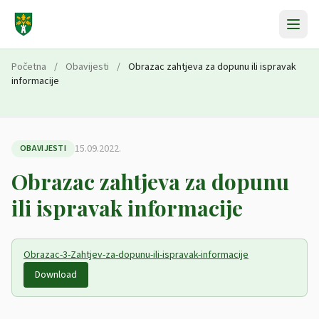
Preskoči na sadržaj
Početna
/
Obavijesti
/
Obrazac zahtjeva za dopunu ili ispravak
informacije
15.09.2022.
OBAVIJESTI
Obrazac zahtjeva za dopunu
ili ispravak informacije
Obrazac-3-Zahtjev-za-dopunu-ili-ispravak-informacije
Download