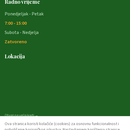
Radno vrijeme
Ponedjeljak - Petak
7:00 - 15:00
Subota - Nedjelja
Zatvoreno
Lokacija
Otvori na većoj karti →
Ova stranica koristi kolačiće (cookies) za osnovnu funkcionalnost i
poboljšanje korisničkog iskustva. Nastavljanjem korištenja stranice