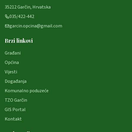
35212 Garčin, Hrvatska
035/422-442
garcin.opcina@gmail.com
Brzi linkovi
Građani
Općina
Vijesti
Događanja
Komunalno poduzeće
TZO Garčin
GIS Portal
Kontakt