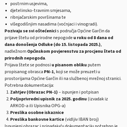
postrnim usjevima,
djetelinsko-travnim smjesama,
ribnjačarskim površinama te
višegodišnjim nasadima (voćnjaci i vinogradi).
Pozivaju se svi oštećenici
s područja Općine Garčin da
prijave štetu od prirodne nepogode
u roku od 8 dana od
dana donošenja Odluke (do 15. listopada 2025.)
,
nadležnom
Općinskom povjerenstvu za procjenu šteta od
prirodnih nepogoda
.
Prijava štete se podnosi
u pisanom obliku
putem
propisanog obrasca
PN-1
, koji se može preuzeti u
prostorijama Općine Garčin ili na službenoj mrežnoj stranici.
Potrebna dokumentacija:
Zahtjev (Obrazac PN-1)
– ispunjen i potpisan
Poljoprivredni upisnik za 2025. godinu
(izvadak iz
ARKOD-a ili Upisnika OPG-a)
Preslika osobne iskaznice
Preslika bankovne kartice
(vidljiv IBAN broj)
Ispunjeni obrazac i pripadajuću dokumentaciju potrebno je