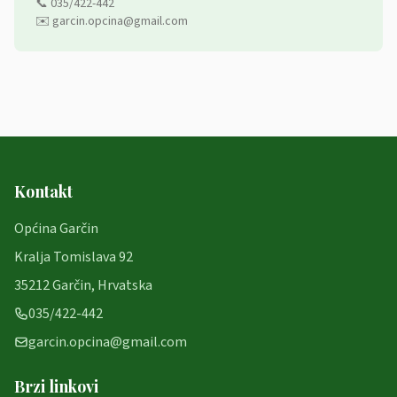
📞 035/422-442
✉️ garcin.opcina@gmail.com
Kontakt
Općina Garčin
Kralja Tomislava 92
35212 Garčin, Hrvatska
035/422-442
garcin.opcina@gmail.com
Brzi linkovi