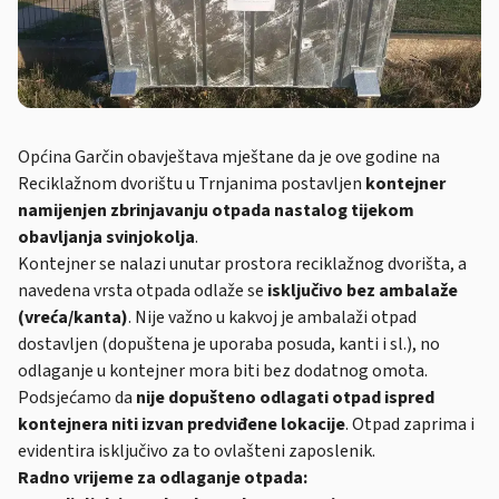
Općina Garčin obavještava mještane da je ove godine na
Reciklažnom dvorištu u Trnjanima postavljen
kontejner
namijenjen zbrinjavanju otpada nastalog tijekom
obavljanja svinjokolja
.
Kontejner se nalazi unutar prostora reciklažnog dvorišta, a
navedena vrsta otpada odlaže se
isključivo bez ambalaže
(vreća/kanta)
. Nije važno u kakvoj je ambalaži otpad
dostavljen (dopuštena je uporaba posuda, kanti i sl.), no
odlaganje u kontejner mora biti bez dodatnog omota.
Podsjećamo da
nije dopušteno odlagati otpad ispred
kontejnera niti izvan predviđene lokacije
. Otpad zaprima i
evidentira isključivo za to ovlašteni zaposlenik.
Radno vrijeme za odlaganje otpada: