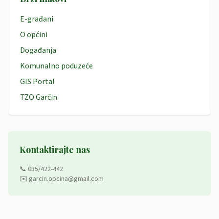
E-građani
O općini
Događanja
Komunalno poduzeće
GIS Portal
TZO Garčin
Kontaktirajte nas
📞 035/422-442
✉️ garcin.opcina@gmail.com