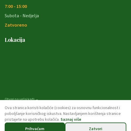
7:00 - 15:00
Subota - Nedjelja
Zatvoreno
Lokacija
Otvori na većoj karti →
Ova stranica koristi kolačiće (cookies) za osnovnu funkcionalnost i
poboljšanje korisničkog iskustva. Nastavljanjem korištenja stranice
pristajete na upotrebu kolačića.
Saznaj više
© 2026 opcina-garcin. Sva prava pridržana.
Prihvaćam
Zatvori