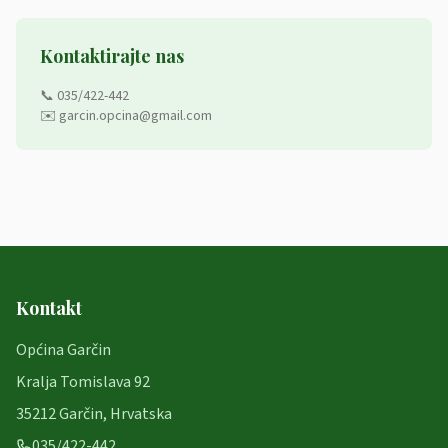
Kontaktirajte nas
📞 035/422-442
✉️ garcin.opcina@gmail.com
Kontakt
Općina Garčin
Kralja Tomislava 92
35212 Garčin, Hrvatska
035/422-442