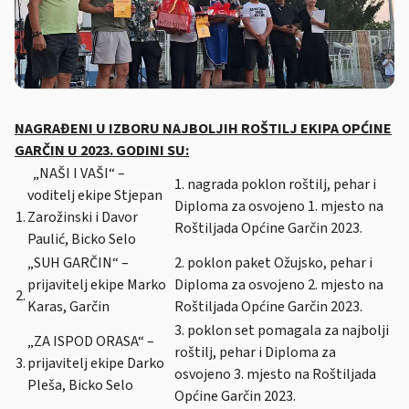
NAGRAĐENI U IZBORU NAJBOLJIH ROŠTILJ EKIPA OPĆINE
GARČIN U 2023. GODINI SU:
„NAŠI I VAŠI“ –
1. nagrada poklon roštilj, pehar i
voditelj ekipe Stjepan
Diploma za osvojeno 1. mjesto na
1.
Zarožinski i Davor
Roštiljada Općine Garčin 2023.
Paulić, Bicko Selo
„SUH GARČIN“ –
2. poklon paket Ožujsko, pehar i
prijavitelj ekipe Marko
Diploma za osvojeno 2. mjesto na
2.
Karas, Garčin
Roštiljada Općine Garčin 2023.
3. poklon set pomagala za najbolji
„ZA ISPOD ORASA“ –
roštilj, pehar i Diploma za
3.
prijavitelj ekipe Darko
osvojeno 3. mjesto na Roštiljada
Pleša, Bicko Selo
Općine Garčin 2023.