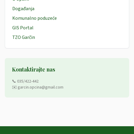
Događanja
Komunalno poduzeće
GIS Portal
TZO Garčin
Kontaktirajte nas
📞 035/422-442
✉️ garcin.opcina@gmail.com