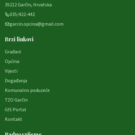
35212 Garčin, Hrvatska
035/422-442
garcin.opcina@gmail.com
Brzi linkovi
Građani
Općina
Vijesti
Događanja
Komunalno poduzeće
TZO Garčin
GIS Portal
Kontakt
Radno vrijeme