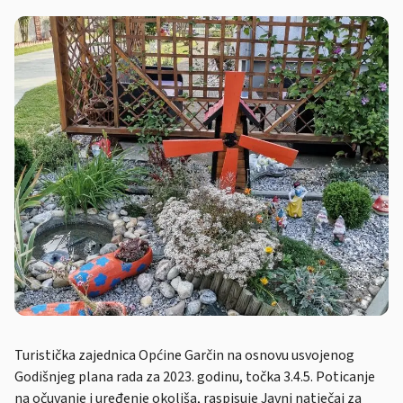
Turistička zajednica Općine Garčin na osnovu usvojenog
Godišnjeg plana rada za 2023. godinu, točka 3.4.5. Poticanje
na očuvanje i uređenje okoliša, raspisuje Javni natječaj za