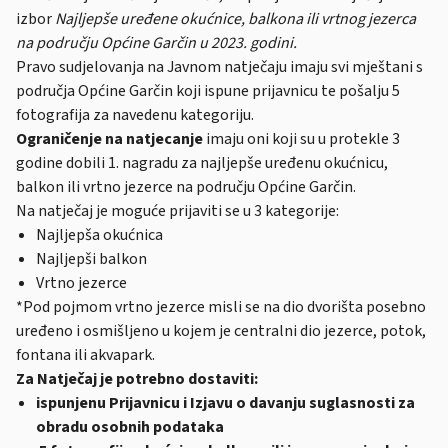
izbor
Najljepše uređene okućnice, balkona ili vrtnog jezerca
na području Općine Garčin u 2023. godini.
Pravo sudjelovanja na Javnom natječaju imaju svi mještani s
područja Općine Garčin koji ispune prijavnicu te pošalju 5
fotografija za navedenu kategoriju.
Ograničenje na natjecanje
imaju oni koji su u protekle 3
godine dobili 1. nagradu za najljepše uređenu okućnicu,
balkon ili vrtno jezerce na području Općine Garčin.
Na natječaj je moguće prijaviti se u 3 kategorije:
Najljepša okućnica
Najljepši balkon
Vrtno jezerce
*Pod pojmom vrtno jezerce misli se na dio dvorišta posebno
uređeno i osmišljeno u kojem je centralni dio jezerce, potok,
fontana ili akvapark.
Za Natječaj je potrebno dostaviti:
ispunjenu Prijavnicu i Izjavu o davanju suglasnosti za
obradu osobnih podataka