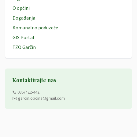
O općini
Događanja
Komunalno poduzeće
GIS Portal
TZO Garčin
Kontaktirajte nas
📞 035/422-442
✉️ garcin.opcina@gmail.com