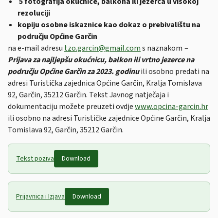
5 fotografija okućnice, balkona ili jezerca u visokoj
rezoluciji
kopiju osobne iskaznice kao dokaz o prebivalištu na
području Općine Garčin
na e-mail adresu
tzo.garcin@gmail.com
s naznakom
–
Prijava za najljepšu okućnicu, balkon ili vrtno jezerce na
području Općine Garčin za 2023. godinu
ili osobno predati na
adresi Turistička zajednica Općine Garčin, Kralja Tomislava
92, Garčin, 35212 Garčin. Tekst Javnog natječaja i
dokumentaciju možete preuzeti ovdje
www.opcina-garcin.hr
ili osobno na adresi Turističke zajednice Općine Garčin, Kralja
Tomislava 92, Garčin, 35212 Garčin.
Tekst poziva
Download
Prijavnica i Izjava
Download