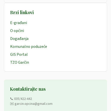
Brzi linkovi
E-građani
O općini
Događanja
Komunalno poduzeće
GIS Portal
TZO Garčin
Kontaktirajte nas
📞 035/422-442
✉️ garcin.opcina@gmail.com